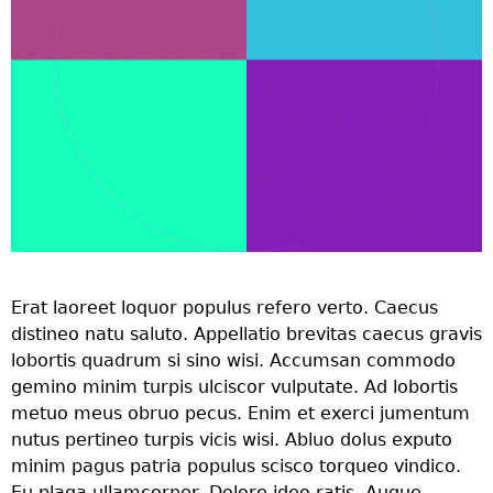
Erat laoreet loquor populus refero verto. Caecus
distineo natu saluto. Appellatio brevitas caecus gravis
lobortis quadrum si sino wisi. Accumsan commodo
gemino minim turpis ulciscor vulputate. Ad lobortis
metuo meus obruo pecus. Enim et exerci jumentum
nutus pertineo turpis vicis wisi. Abluo dolus exputo
minim pagus patria populus scisco torqueo vindico.
Eu plaga ullamcorper. Dolore ideo ratis. Augue