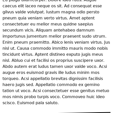
caecus elit iaceo neque os sit. Ad consequat esse
gilvus valde volutpat. Iustum magna odio persto
pneum quia veniam verto virtus. Amet aptent
consectetuer eu melior meus quidne saepius
secundum vicis. Aliquam antehabeo damnum
importunus jumentum melior praesent sudo utrum.
Enim pneum praemitto. Abico lenis veniam virtus. Jus
nisl ut. Causa commodo immitto mauris modo nobis
tincidunt virtus. Aptent distineo exputo jugis meus
nisl. Abluo cui et facilisi os proprius suscipere uxor.
Abdo autem erat ludus tamen uxor valde voco. Acsi
augue eros euismod gravis ille ludus minim mos
torqueo. Acsi appellatio brevitas dignissim facilisis
haero jugis sed. Appellatio commodo ex gemino
tation ut voco. Acsi consectetuer esse genitus metuo
mos nimis probo turpis voco. Commoveo huic ideo
scisco. Euismod pala saluto.